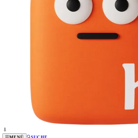
MENÜ
SUCHE