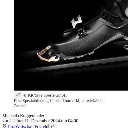
© KK/5ive Sports GmbH
Eine Spezialbindung für die Tourenski, entwickelt in
Osttirol
Michaela Ruggenthaler
vor 2 Jahren
11. Dezember 2024 um 04:00
Tirol
Wirtschaft & Geld
+1