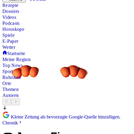
Rezepte
Dossiers
Videos
Podcasts
Horoskope
Spiele
E-Paper
Wetter
Startseite
Meine Region
Top News
Sport
Rubriken
Orte
Themen
Autoren
Kleine Zeitung als bevorzugte Google-Quelle hinzufügen.
Chronik