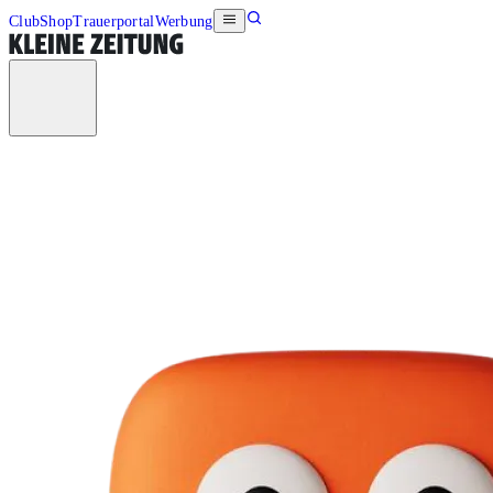
Club
Shop
Trauerportal
Werbung