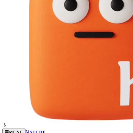
MENÜ
SUCHE