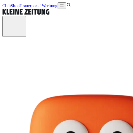
Club
Shop
Trauerportal
Werbung