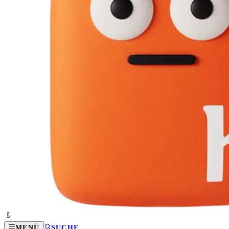
MENÜ
SUCHE