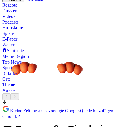
Rezepte
Dossiers
Videos
Podcasts
Horoskope
Spiele
E-Paper
Wetter
Startseite
Meine Region
Top News
Sport
Rubriken
Orte
Themen
Autoren
Kleine Zeitung als bevorzugte Google-Quelle hinzufügen.
Chronik