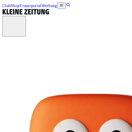
Club
Shop
Trauerportal
Werbung