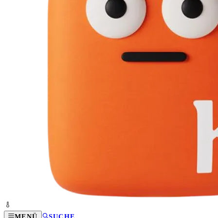
MENÜ
SUCHE