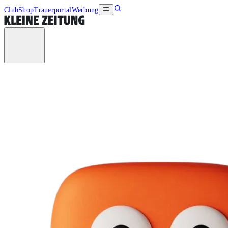
Club
Shop
Trauerportal
Werbung