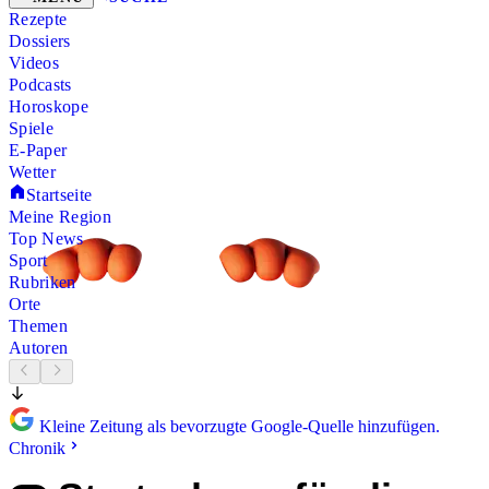
Rezepte
Dossiers
Videos
Podcasts
Horoskope
Spiele
E-Paper
Wetter
Startseite
Meine Region
Top News
Sport
Rubriken
Orte
Themen
Autoren
Kleine Zeitung als bevorzugte Google-Quelle hinzufügen.
Chronik