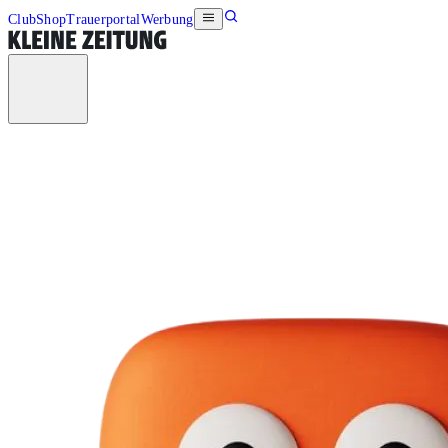
Club
Shop
Trauerportal
Werbung