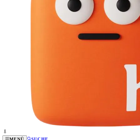
MENÜ
SUCHE