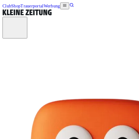
Club
Shop
Trauerportal
Werbung