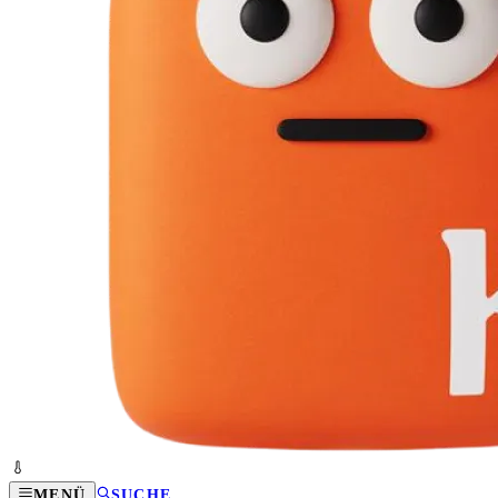
MENÜ
SUCHE