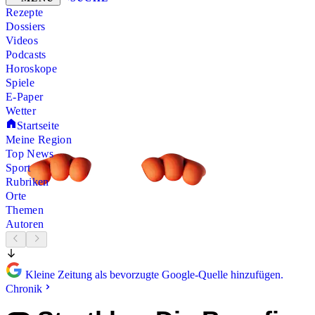
Rezepte
Dossiers
Videos
Podcasts
Horoskope
Spiele
E-Paper
Wetter
Startseite
Meine Region
Top News
Sport
Rubriken
Orte
Themen
Autoren
Kleine Zeitung als bevorzugte Google-Quelle hinzufügen.
Chronik