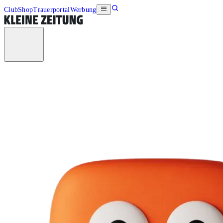
Club
Shop
Trauerportal
Werbung