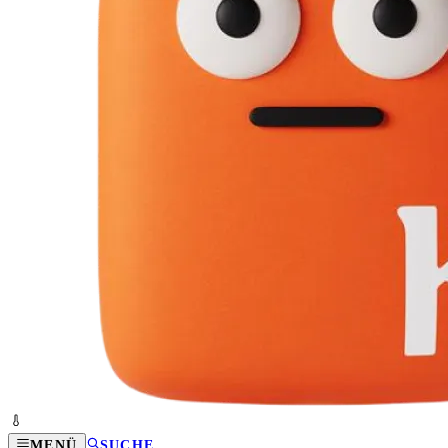
MENÜ
SUCHE