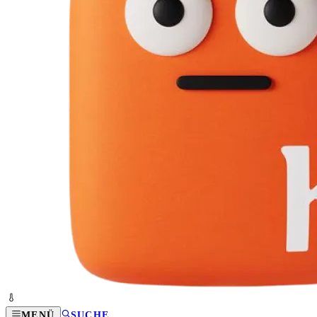
MENÜ
SUCHE