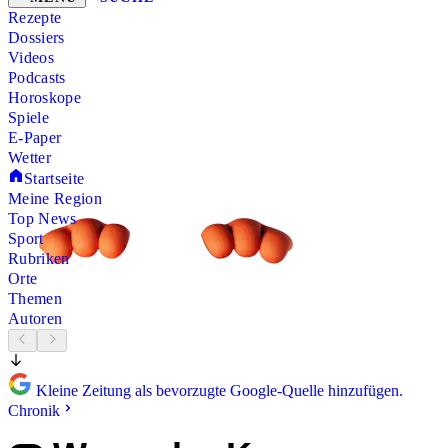
Rezepte
Dossiers
Videos
Podcasts
Horoskope
Spiele
E-Paper
Wetter
Startseite
Meine Region
Top News
Sport
Rubriken
Orte
Themen
Autoren
Kleine Zeitung als bevorzugte Google-Quelle hinzufügen.
Chronik