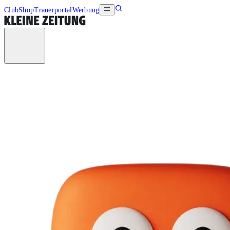
Club
Shop
Trauerportal
Werbung