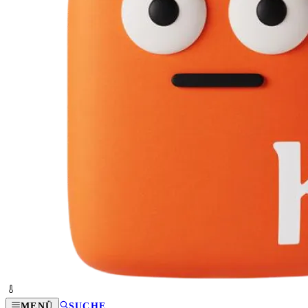
MENÜ
SUCHE