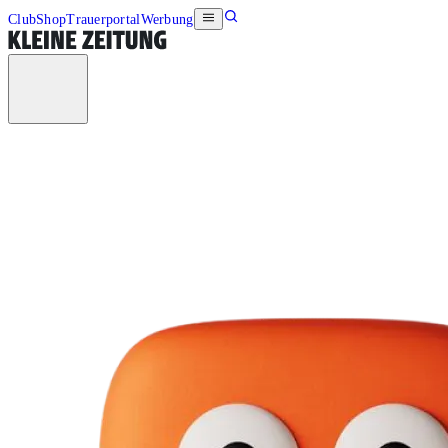
Club
Shop
Trauerportal
Werbung