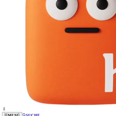
MENÜ
SUCHE