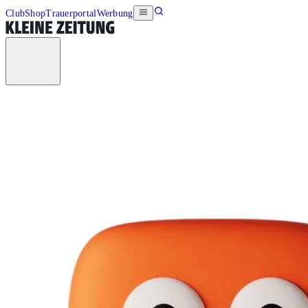
Club
Shop
Trauerportal
Werbung