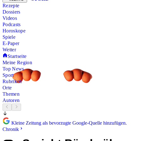
Rezepte
Dossiers
Videos
Podcasts
Horoskope
Spiele
E-Paper
Wetter
Startseite
Meine Region
Top News
Sport
Rubriken
Orte
Themen
Autoren
Kleine Zeitung als bevorzugte Google-Quelle hinzufügen.
Chronik