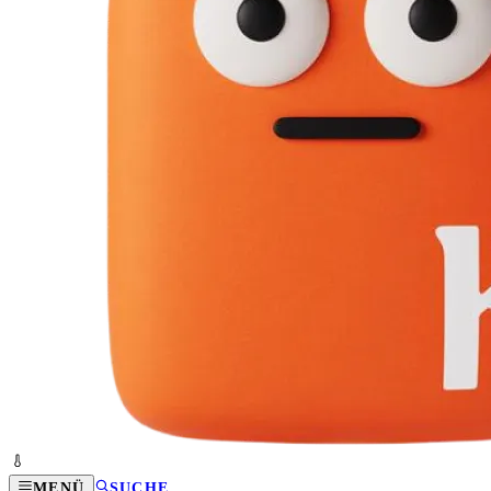
MENÜ
SUCHE