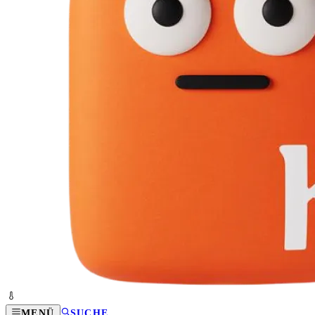
MENÜ
SUCHE