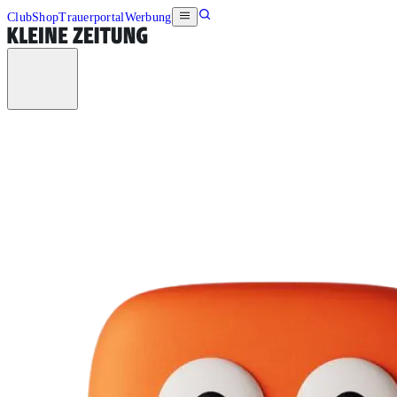
Club
Shop
Trauerportal
Werbung