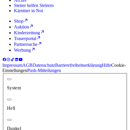
Archiv
Steirer helfen Steirern
Kärntner in Not
Shop
Auktion
Kinderzeitung
Trauerportal
Partnersuche
Werbung
Impressum
AGB
Datenschutz
Barrierefreiheitserklärung
Hilfe
Cookie-
Einstellungen
Push-Mitteilungen
System
Hell
Dunkel