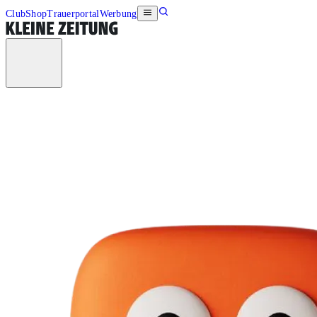
Club
Shop
Trauerportal
Werbung