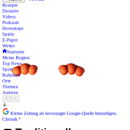
Rezepte
Dossiers
Videos
Podcasts
Horoskope
Spiele
E-Paper
Wetter
Startseite
Meine Region
Top News
Sport
Rubriken
Orte
Themen
Autoren
Kleine Zeitung als bevorzugte Google-Quelle hinzufügen.
Chronik