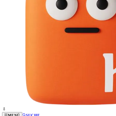
MENÜ
SUCHE