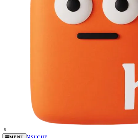
MENÜ
SUCHE