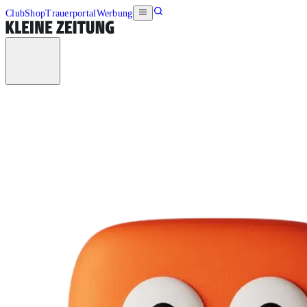
Club
Shop
Trauerportal
Werbung