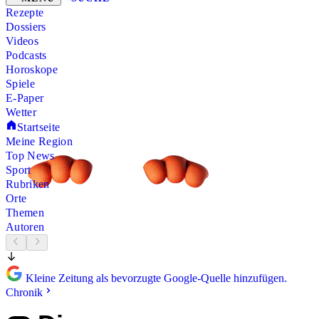
Rezepte
Dossiers
Videos
Podcasts
Horoskope
Spiele
E-Paper
Wetter
Startseite
Meine Region
Top News
Sport
Rubriken
Orte
Themen
Autoren
Kleine Zeitung als bevorzugte Google-Quelle hinzufügen.
Chronik