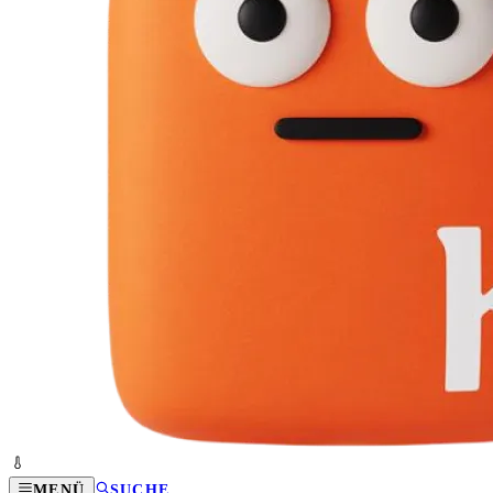
MENÜ
SUCHE