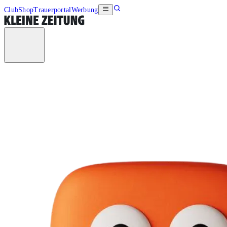
Club
Shop
Trauerportal
Werbung