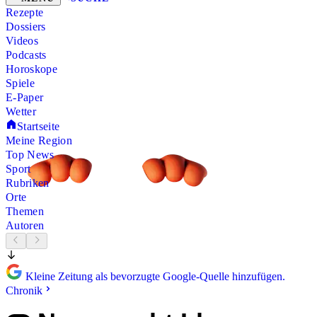
Rezepte
Dossiers
Videos
Podcasts
Horoskope
Spiele
E-Paper
Wetter
Startseite
Meine Region
Top News
Sport
Rubriken
Orte
Themen
Autoren
Kleine Zeitung als bevorzugte Google-Quelle hinzufügen.
Chronik