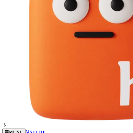
MENÜ
SUCHE