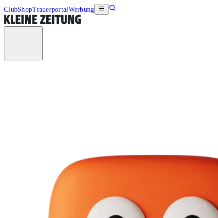
Club
Shop
Trauerportal
Werbung