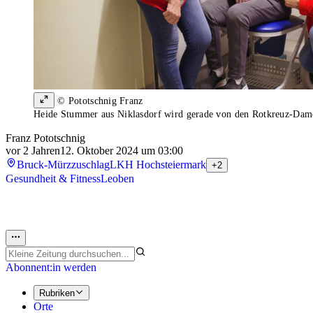
© Pototschnig Franz
Heide Stummer aus Niklasdorf wird gerade von den Rotkreuz-Damen
Franz Pototschnig
vor 2 Jahren
12. Oktober 2024 um 03:00
Bruck-Mürzzuschlag
LKH Hochsteiermark
+2
Gesundheit & Fitness
Leoben
Abonnent:in werden
Rubriken
Orte