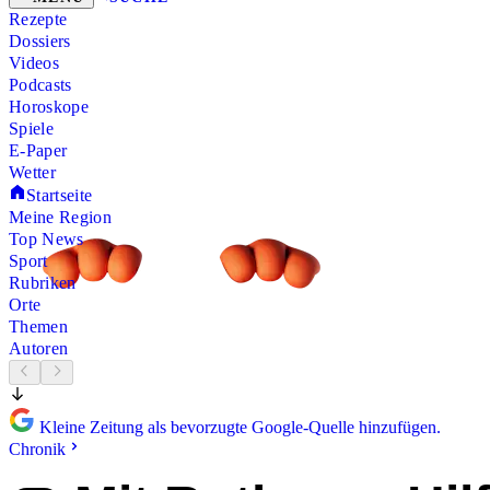
Rezepte
Dossiers
Videos
Podcasts
Horoskope
Spiele
E-Paper
Wetter
Startseite
Meine Region
Top News
Sport
Rubriken
Orte
Themen
Autoren
Kleine Zeitung als bevorzugte Google-Quelle hinzufügen.
Chronik