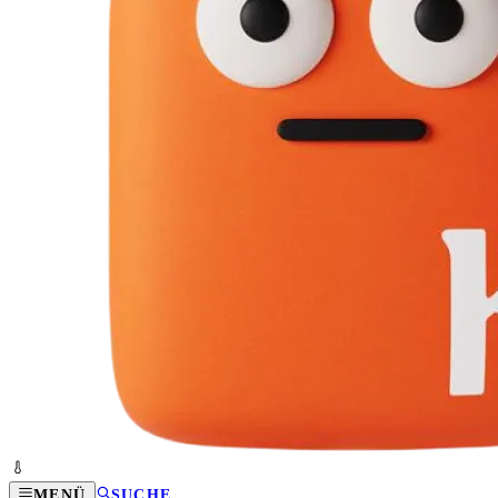
MENÜ
SUCHE