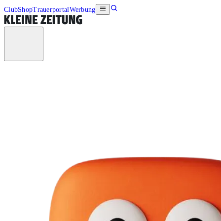
Club
Shop
Trauerportal
Werbung