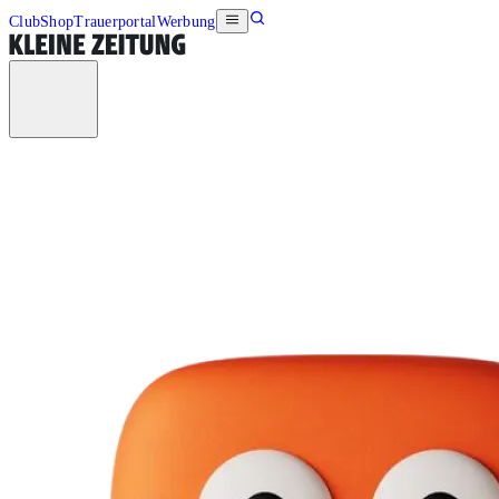
Club
Shop
Trauerportal
Werbung