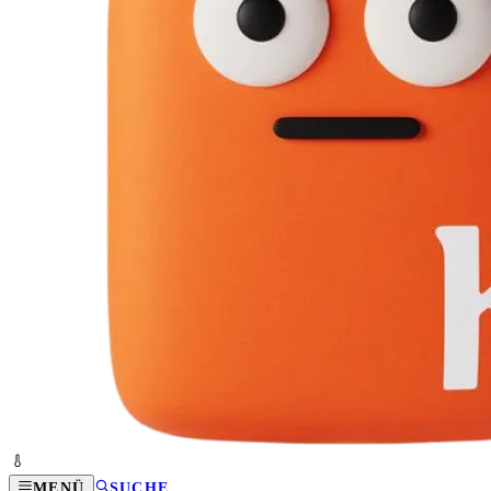
MENÜ
SUCHE