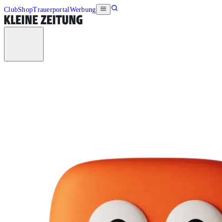
Club
Shop
Trauerportal
Werbung