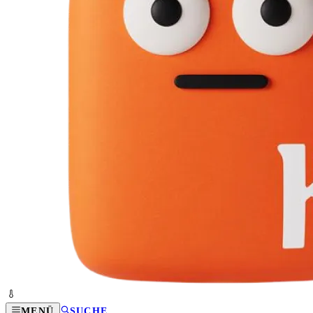
MENÜ
SUCHE