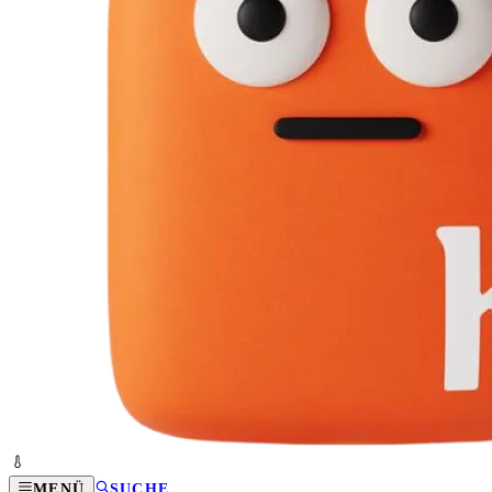
MENÜ
SUCHE