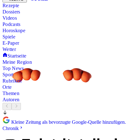
Rezepte
Dossiers
Videos
Podcasts
Horoskope
Spiele
E-Paper
Wetter
Startseite
Meine Region
Top News
Sport
Rubriken
Orte
Themen
Autoren
Kleine Zeitung als bevorzugte Google-Quelle hinzufügen.
Chronik