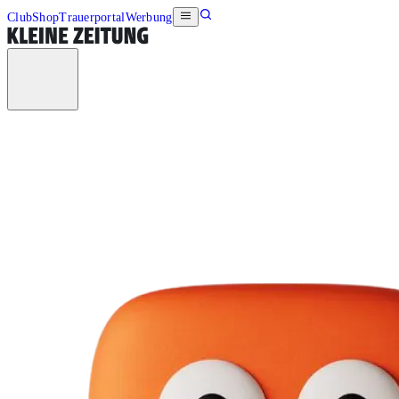
Club
Shop
Trauerportal
Werbung