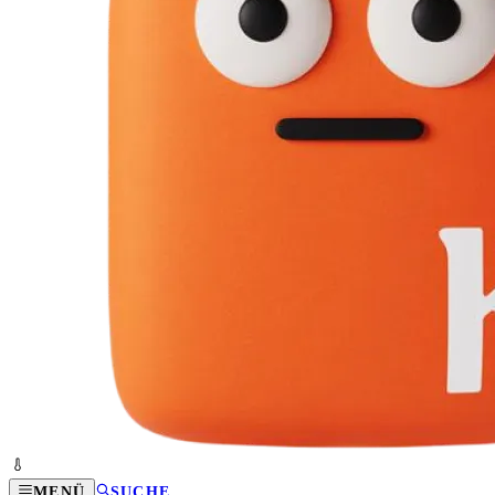
MENÜ
SUCHE