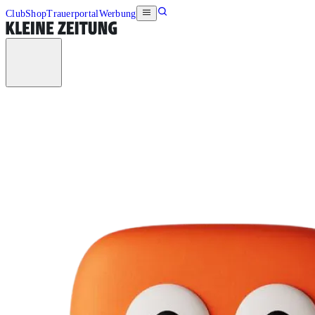
Club
Shop
Trauerportal
Werbung