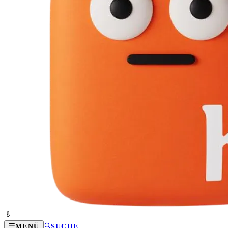
MENÜ
SUCHE