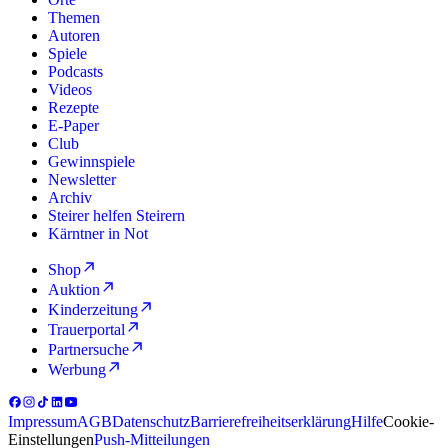
Themen
Autoren
Spiele
Podcasts
Videos
Rezepte
E-Paper
Club
Gewinnspiele
Newsletter
Archiv
Steirer helfen Steirern
Kärntner in Not
Shop
Auktion
Kinderzeitung
Trauerportal
Partnersuche
Werbung
Impressum
AGB
Datenschutz
Barrierefreiheitserklärung
Hilfe
Cookie-
Einstellungen
Push-Mitteilungen