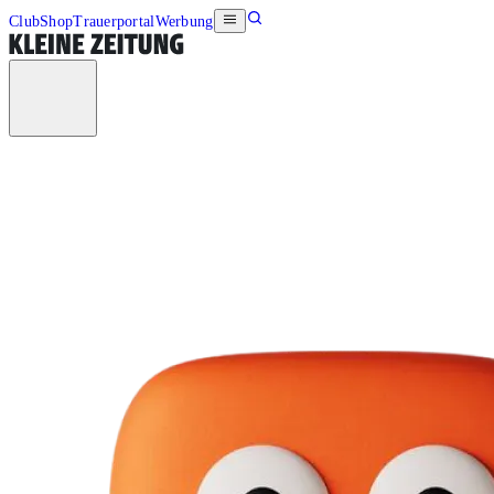
Club
Shop
Trauerportal
Werbung