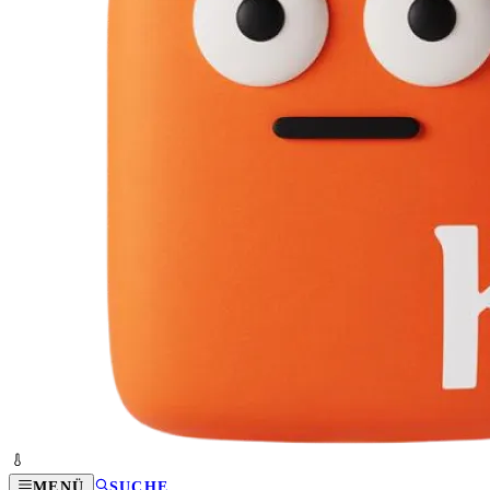
MENÜ
SUCHE