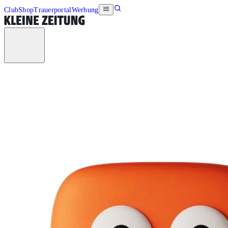
Club
Shop
Trauerportal
Werbung