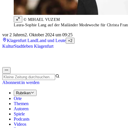
© MIHAEL VUZEM
Laura-Sophie Lang auf der Mailänder Modewoche für Christa Franz
vor 2 Jahren
2. Oktober 2024 um 09:25
Klagenfurt Land
Land und Leute
+2
Kultur
Stadtleben Klagenfurt
Abonnent:in werden
Rubriken
Orte
Themen
Autoren
Spiele
Podcasts
Videos