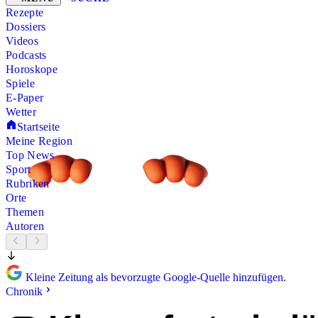
Rezepte
Dossiers
Videos
Podcasts
Horoskope
Spiele
E-Paper
Wetter
Startseite
Meine Region
Top News
Sport
Rubriken
Orte
Themen
Autoren
Kleine Zeitung als bevorzugte Google-Quelle hinzufügen.
Chronik