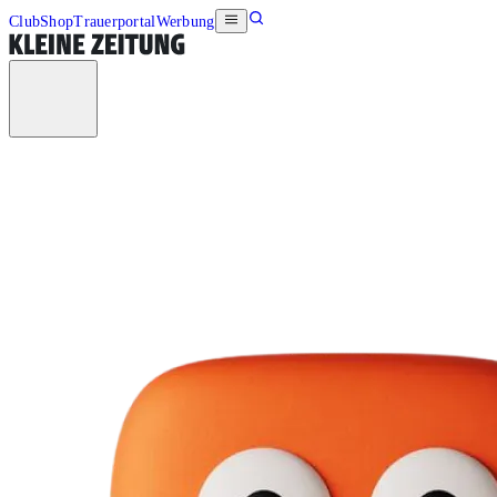
Club
Shop
Trauerportal
Werbung