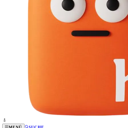
MENÜ
SUCHE