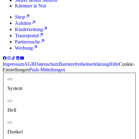
Steirer helfen Steirern
Kärntner in Not
Shop
Auktion
Kinderzeitung
Trauerportal
Partnersuche
Werbung
Impressum
AGB
Datenschutz
Barrierefreiheitserklärung
Hilfe
Cookie-
Einstellungen
Push-Mitteilungen
System
Hell
Dunkel