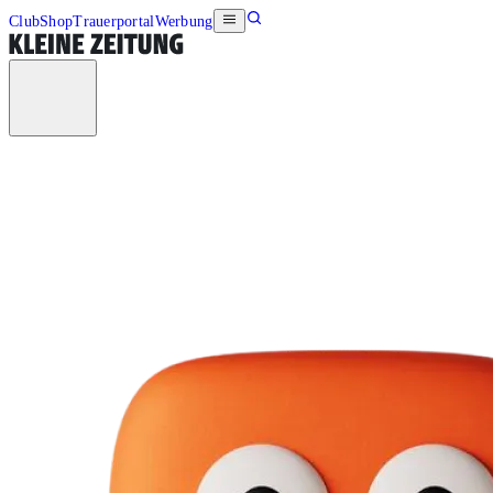
Club
Shop
Trauerportal
Werbung