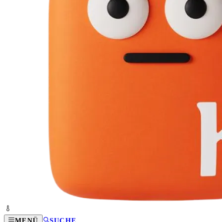
MENÜ
SUCHE