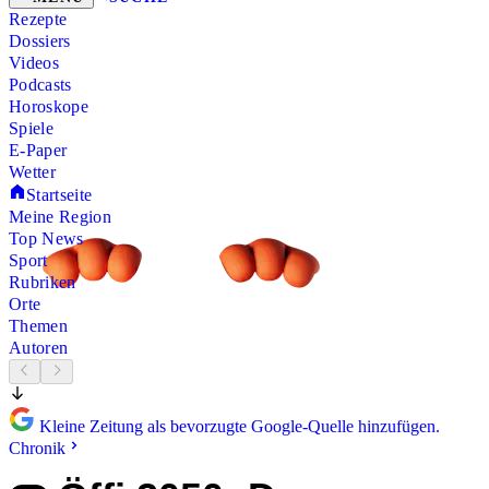
Rezepte
Dossiers
Videos
Podcasts
Horoskope
Spiele
E-Paper
Wetter
Startseite
Meine Region
Top News
Sport
Rubriken
Orte
Themen
Autoren
Kleine Zeitung als bevorzugte Google-Quelle hinzufügen.
Chronik