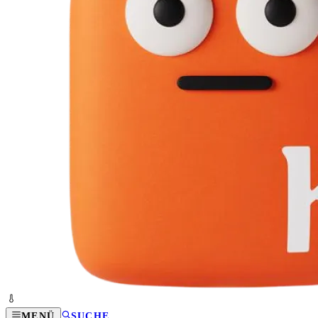
MENÜ
SUCHE