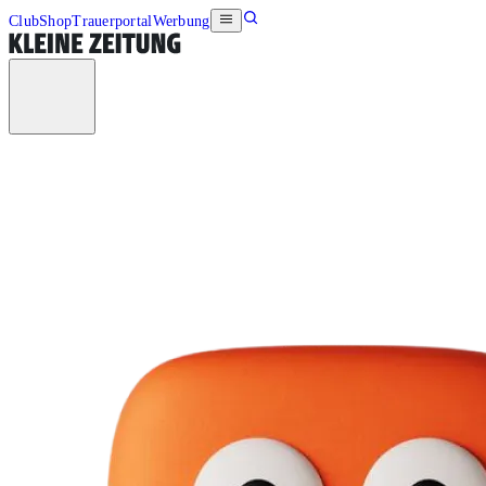
Club
Shop
Trauerportal
Werbung