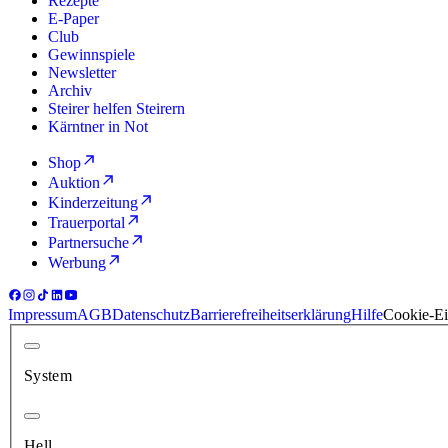
Rezepte
E-Paper
Club
Gewinnspiele
Newsletter
Archiv
Steirer helfen Steirern
Kärntner in Not
Shop
Auktion
Kinderzeitung
Trauerportal
Partnersuche
Werbung
Impressum
AGB
Datenschutz
Barrierefreiheitserklärung
Hilfe
Cookie-Ei
System
Hell