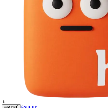
MENÜ
SUCHE