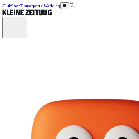
Club
Shop
Trauerportal
Werbung