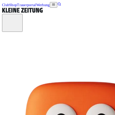
Club
Shop
Trauerportal
Werbung