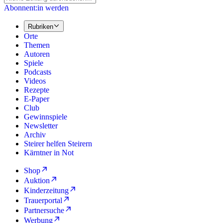
Abonnent:in werden
Rubriken
Orte
Themen
Autoren
Spiele
Podcasts
Videos
Rezepte
E-Paper
Club
Gewinnspiele
Newsletter
Archiv
Steirer helfen Steirern
Kärntner in Not
Shop
Auktion
Kinderzeitung
Trauerportal
Partnersuche
Werbung