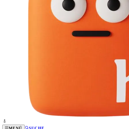
MENÜ
SUCHE