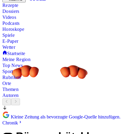
Rezepte
Dossiers
Videos
Podcasts
Horoskope
Spiele
E-Paper
Wetter
Startseite
Meine Region
Top News
Sport
Rubriken
Orte
Themen
Autoren
Kleine Zeitung als bevorzugte Google-Quelle hinzufügen.
Chronik