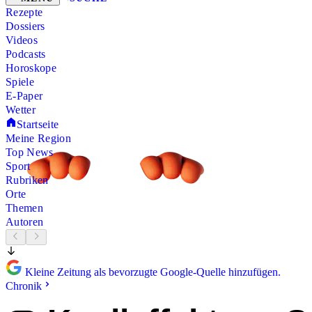
Rezepte
Dossiers
Videos
Podcasts
Horoskope
Spiele
E-Paper
Wetter
Startseite
Meine Region
Top News
Sport
Rubriken
Orte
Themen
Autoren
Kleine Zeitung als bevorzugte Google-Quelle hinzufügen.
Chronik