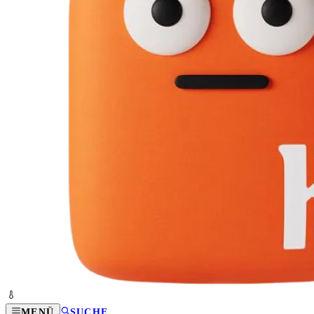
MENÜ
SUCHE