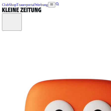
Club
Shop
Trauerportal
Werbung