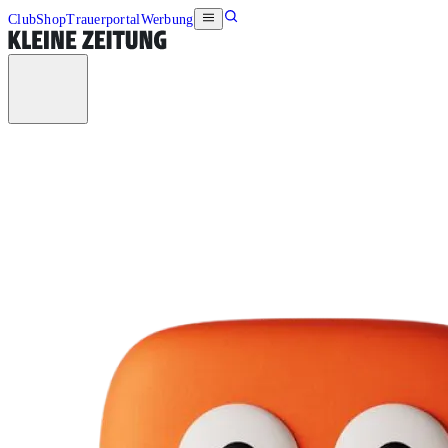
Club
Shop
Trauerportal
Werbung