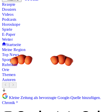
Rezepte
Dossiers
Videos
Podcasts
Horoskope
Spiele
E-Paper
Wetter
Startseite
Meine Region
Top News
Sport
Rubriken
Orte
Themen
Autoren
Kleine Zeitung als bevorzugte Google-Quelle hinzufügen.
Chronik