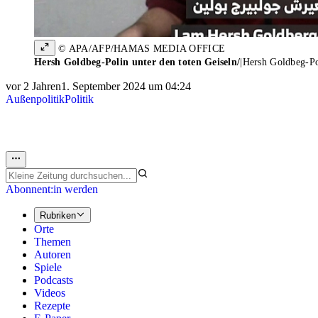
© APA/AFP/HAMAS MEDIA OFFICE
Hersh Goldbeg-Polin unter den toten Geiseln/
|
Hersh Goldbeg-Pol
vor 2 Jahren
1. September 2024 um 04:24
Außenpolitik
Politik
Abonnent:in werden
Rubriken
Orte
Themen
Autoren
Spiele
Podcasts
Videos
Rezepte