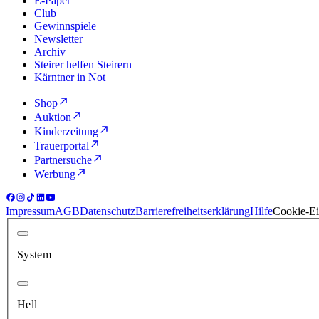
E-Paper
Club
Gewinnspiele
Newsletter
Archiv
Steirer helfen Steirern
Kärntner in Not
Shop
Auktion
Kinderzeitung
Trauerportal
Partnersuche
Werbung
Impressum
AGB
Datenschutz
Barrierefreiheitserklärung
Hilfe
Cookie-Ei
System
Hell