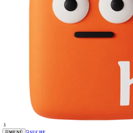
MENÜ
SUCHE