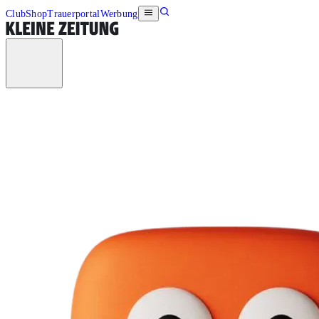
Club
Shop
Trauerportal
Werbung