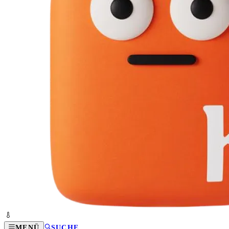
MENÜ
SUCHE