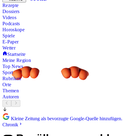
Rezepte
Dossiers
Videos
Podcasts
Horoskope
Spiele
E-Paper
Wetter
Startseite
Meine Region
Top News
Sport
Rubriken
Orte
Themen
Autoren
Kleine Zeitung als bevorzugte Google-Quelle hinzufügen.
Chronik