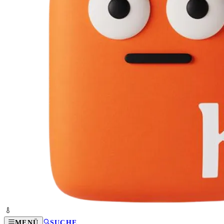
MENÜ
SUCHE