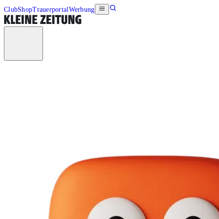
Club
Shop
Trauerportal
Werbung