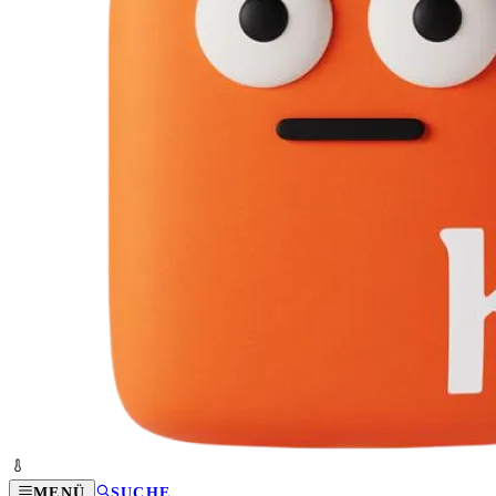
MENÜ
SUCHE