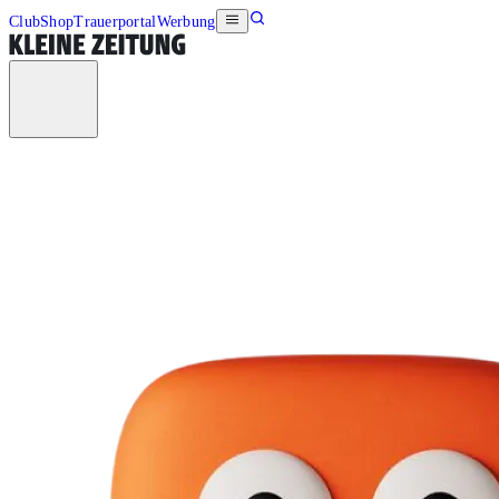
Club
Shop
Trauerportal
Werbung