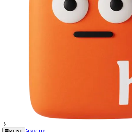
MENÜ
SUCHE