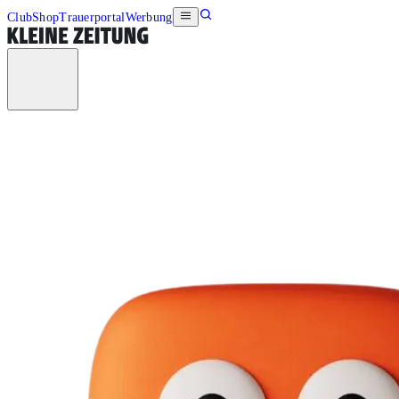
Club
Shop
Trauerportal
Werbung