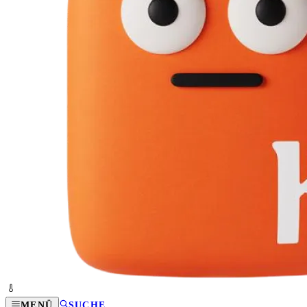
MENÜ
SUCHE