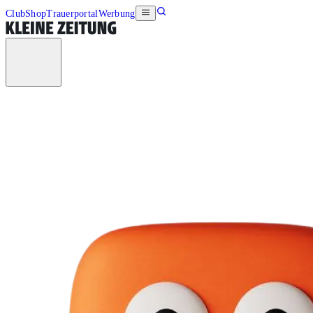
Club
Shop
Trauerportal
Werbung