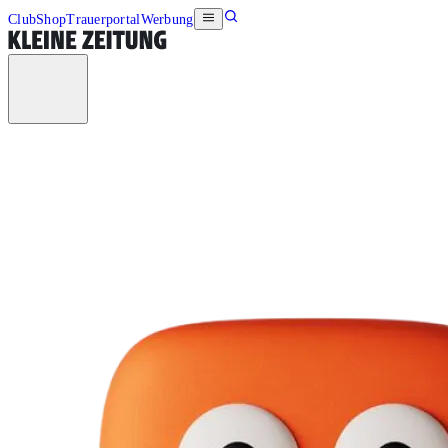
Club
Shop
Trauerportal
Werbung