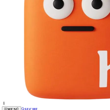
MENÜ
SUCHE