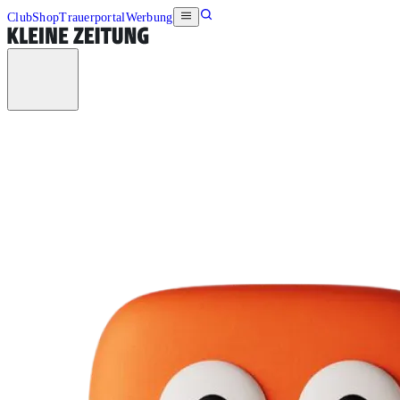
Club
Shop
Trauerportal
Werbung