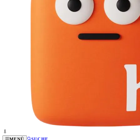
MENÜ
SUCHE