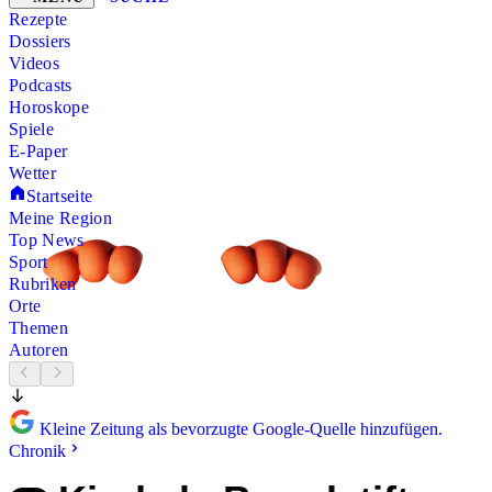
Rezepte
Dossiers
Videos
Podcasts
Horoskope
Spiele
E-Paper
Wetter
Startseite
Meine Region
Top News
Sport
Rubriken
Orte
Themen
Autoren
Kleine Zeitung als bevorzugte Google-Quelle hinzufügen.
Chronik