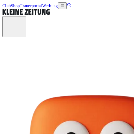
Club
Shop
Trauerportal
Werbung