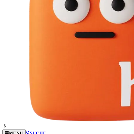
MENÜ
SUCHE