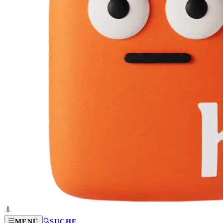
MENÜ
SUCHE