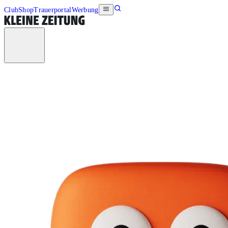
Club
Shop
Trauerportal
Werbung