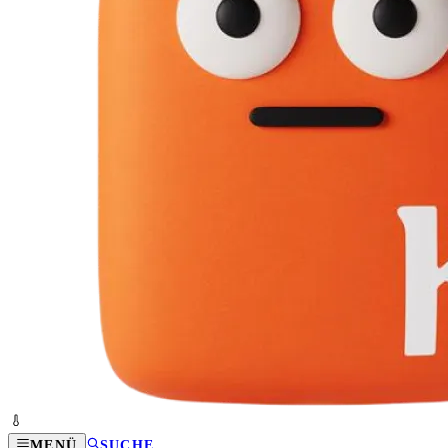
MENÜ
SUCHE