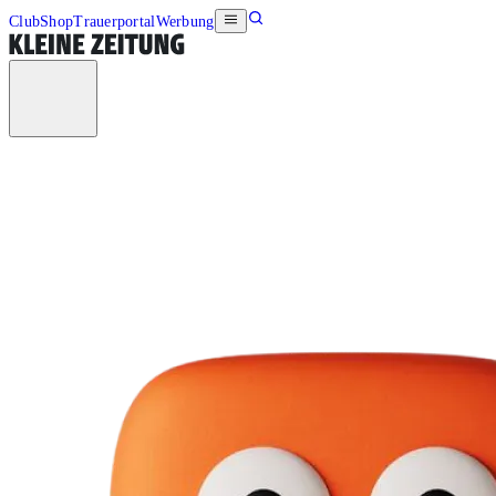
Club
Shop
Trauerportal
Werbung