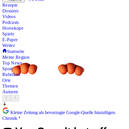
Rezepte
Dossiers
Videos
Podcasts
Horoskope
Spiele
E-Paper
Wetter
Startseite
Meine Region
Top News
Sport
Rubriken
Orte
Themen
Autoren
Kleine Zeitung als bevorzugte Google-Quelle hinzufügen.
Chronik