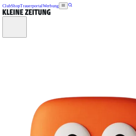
Club
Shop
Trauerportal
Werbung