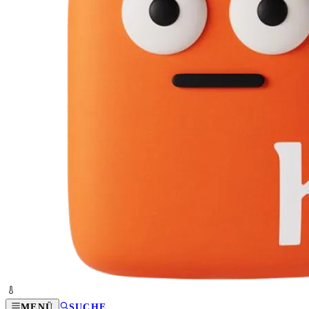
MENÜ
SUCHE