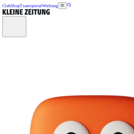
Club
Shop
Trauerportal
Werbung