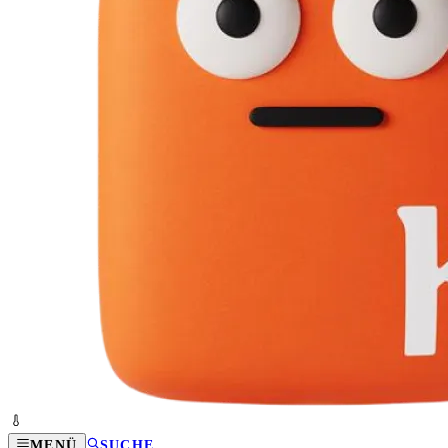
MENÜ
SUCHE