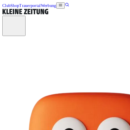
Club
Shop
Trauerportal
Werbung