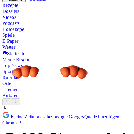
Rezepte
Dossiers
Videos
Podcasts
Horoskope
Spiele
E-Paper
Wetter
Startseite
Meine Region
Top News
Sport
Rubriken
Orte
Themen
Autoren
Kleine Zeitung als bevorzugte Google-Quelle hinzufügen.
Chronik