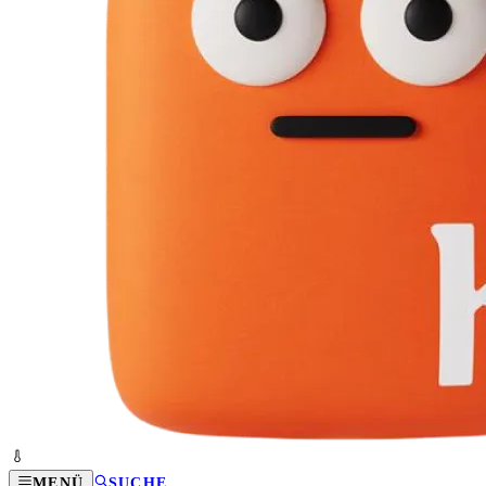
MENÜ
SUCHE