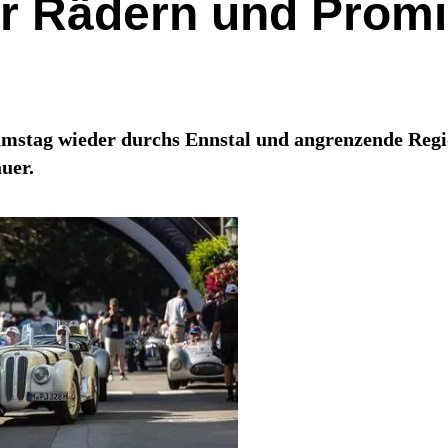
ier Rädern und Prom
amstag wieder durchs Ennstal und angrenzende Regio
uer.