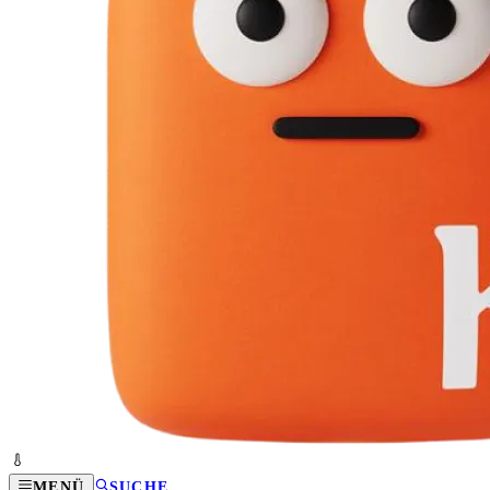
MENÜ
SUCHE