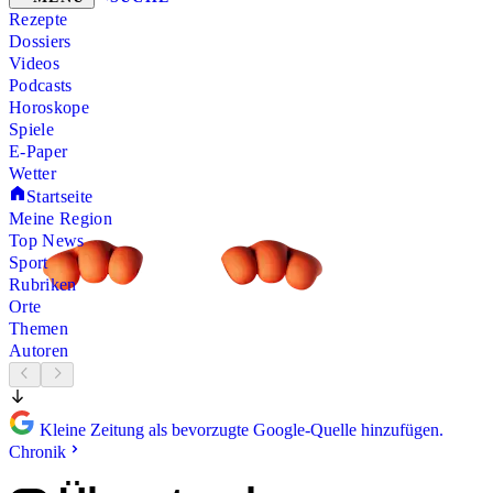
Rezepte
Dossiers
Videos
Podcasts
Horoskope
Spiele
E-Paper
Wetter
Startseite
Meine Region
Top News
Sport
Rubriken
Orte
Themen
Autoren
Kleine Zeitung als bevorzugte Google-Quelle hinzufügen.
Chronik