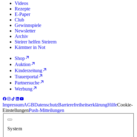
Videos
Rezepte
E-Paper
Club
Gewinnspiele
Newsletter
Archiv
Steirer helfen Steirern
Kärntner in Not
Shop
Auktion
Kinderzeitung
Trauerportal
Partnersuche
Werbung
Impressum
AGB
Datenschutz
Barrierefreiheitserklärung
Hilfe
Cookie-
Einstellungen
Push-Mitteilungen
System