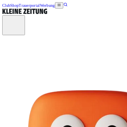
Club
Shop
Trauerportal
Werbung