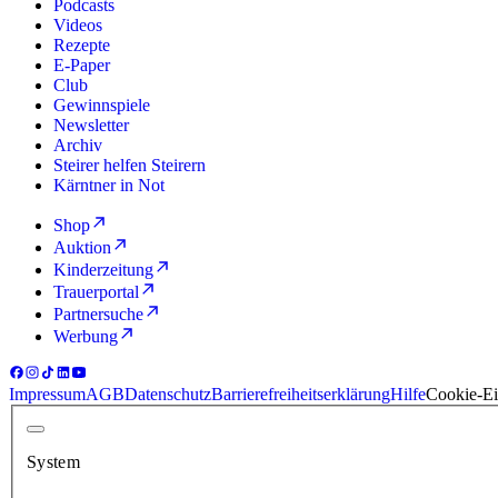
Podcasts
Videos
Rezepte
E-Paper
Club
Gewinnspiele
Newsletter
Archiv
Steirer helfen Steirern
Kärntner in Not
Shop
Auktion
Kinderzeitung
Trauerportal
Partnersuche
Werbung
Impressum
AGB
Datenschutz
Barrierefreiheitserklärung
Hilfe
Cookie-Ei
System