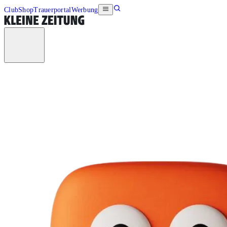
Club
Shop
Trauerportal
Werbung