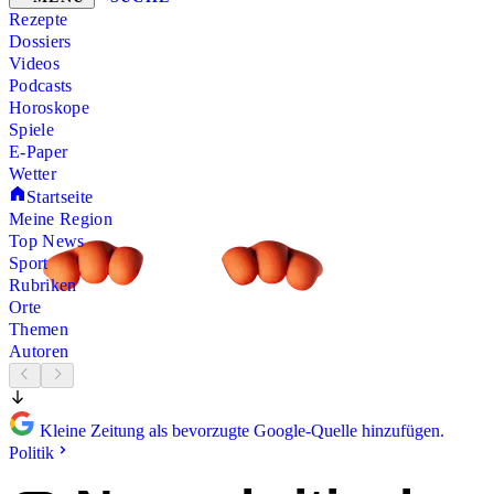
Rezepte
Dossiers
Videos
Podcasts
Horoskope
Spiele
E-Paper
Wetter
Startseite
Meine Region
Top News
Sport
Rubriken
Orte
Themen
Autoren
Kleine Zeitung als bevorzugte Google-Quelle hinzufügen.
Politik