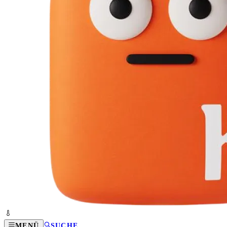
MENÜ
SUCHE