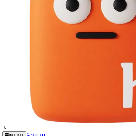
MENÜ
SUCHE