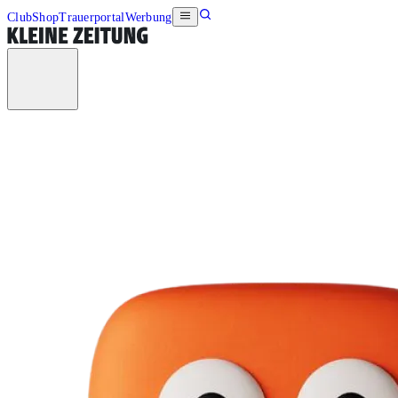
Club
Shop
Trauerportal
Werbung