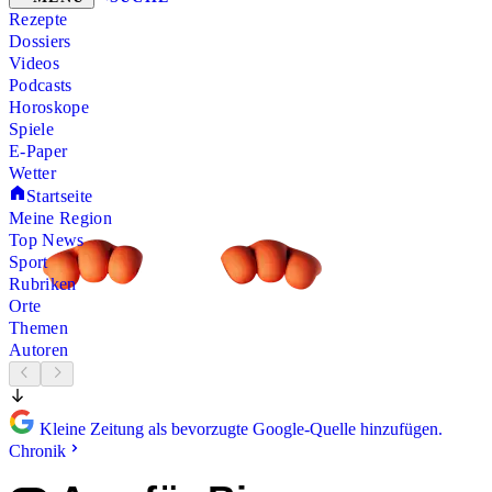
Rezepte
Dossiers
Videos
Podcasts
Horoskope
Spiele
E-Paper
Wetter
Startseite
Meine Region
Top News
Sport
Rubriken
Orte
Themen
Autoren
Kleine Zeitung als bevorzugte Google-Quelle hinzufügen.
Chronik