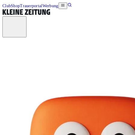
Club
Shop
Trauerportal
Werbung