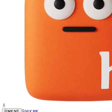
MENÜ
SUCHE