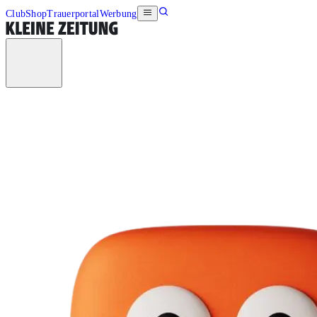
Club
Shop
Trauerportal
Werbung