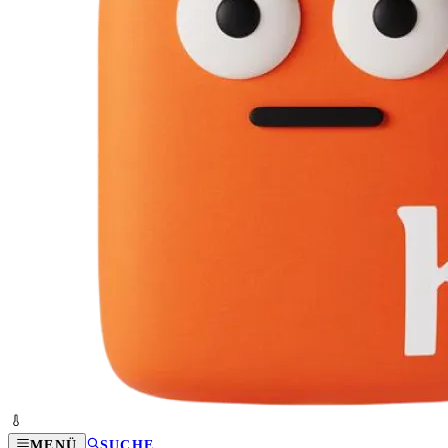
MENÜ
SUCHE